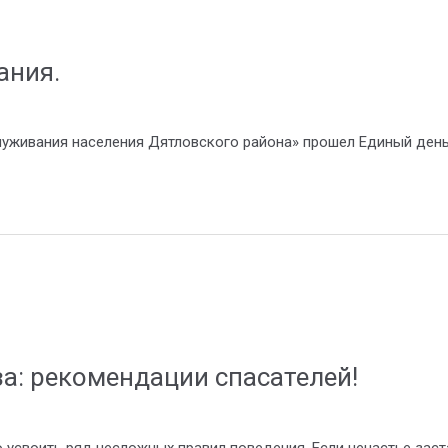
ания.
луживания населения Дятловского района» прошел Единый ден
за: рекомендации спасателей!
 усвоить ряд несложных правил поведения. Если ненастье заст