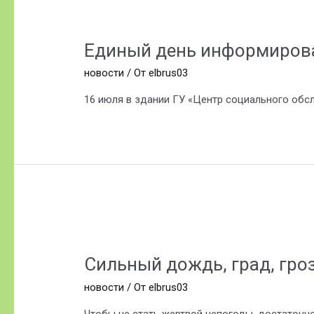
Единый день информиров
новости
/ От
elbrus03
16 июля в здании ГУ «Центр социального обс
Сильный
дождь,
Сильный дождь, град, гро
град,
гроза:
новости
/ От
elbrus03
рекомендации
спасателей!
Чтобы не стать жертвой непогоды, достаточно