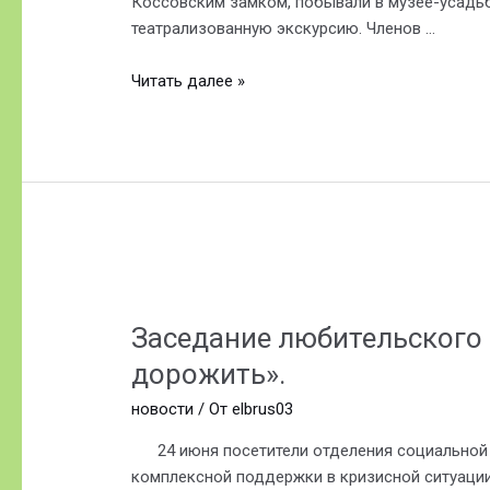
Коссовским замком, побывали в музее-усадьбе
театрализованную экскурсию. Членов …
Читать далее »
Заседание
любительского
Заседание любительского
объединения
«Праменьчык»
дорожить».
на
новости
/ От
elbrus03
тему
«Природой
24 июня посетители отделения социальной р
нужно
комплексной поддержки в кризисной ситуации