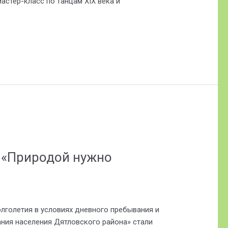
астер-класс по танцам XIX века и
 «Природой нужно
голетия в условиях дневного пребывания и
ния населения Дятловского района» стали