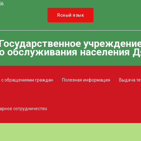
56
Ясный язык
Государственное учреждени
о обслуживания населения Д
 с обращениями граждан
Полезная информация
Выдача те
арное сотрудничество