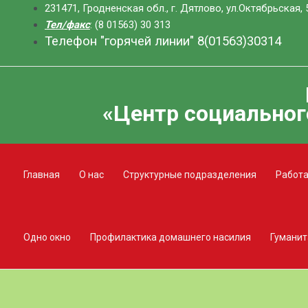
Перейти
231471, Гродненская обл., г. Дятлово, ул.Октябрьская, 
к
Тел/факс
: (8 01563) 30 313
Телефон "горячей линии" 8(01563)30314
содержимому
«Центр социальног
Главная
О нас
Структурные подразделения
Работа
Одно окно
Профилактика домашнего насилия
Гуманит