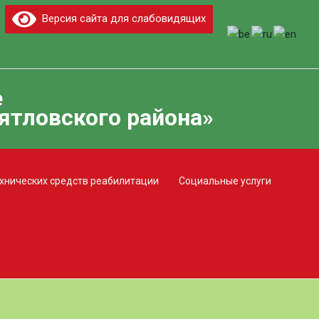
Версия сайта для слабовидящих
е
ятловского района»
хнических средств реабилитации
Социальные услуги