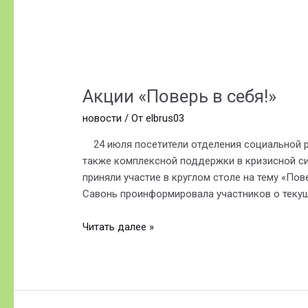
Акции
«Поверь
Акции «Поверь в себя!»
в
себя!»
новости
/ От
elbrus03
24 июля посетители отделения социальной ре
также комплексной поддержки в кризисной с
приняли участие в круглом столе на тему «По
Савонь проинформировала участников о текущ
Читать далее »