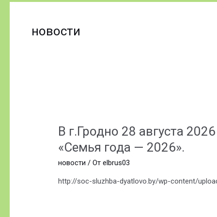
Пагинация
записей
новости
В г.Гродно 28 августа 202
«Семья года — 2026».
новости
/ От
elbrus03
http://soc-sluzhba-dyatlovo.by/wp-content/up