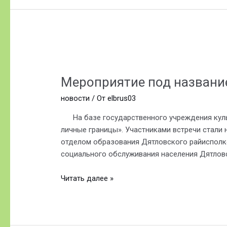
Мероприятие
под
Мероприятие под название
названием
«Право
новости
/ От
elbrus03
на
защиту:
На базе государственного учреждения культу
как
личные границы». Участниками встречи стал
сохранить
отделом образования Дятловского райисполк
личные
социального обслуживания населения Дятлов
границы».
Читать далее »