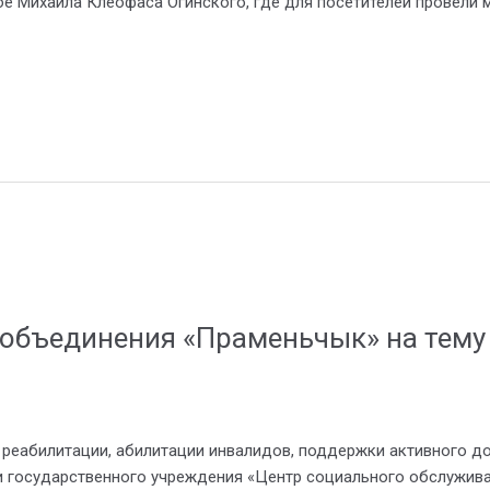
 Михаила Клеофаса Огинского, где для посетителей провели м
 объединения «Праменьчык» на тему
еабилитации, абилитации инвалидов, поддержки активного дол
 государственного учреждения «Центр социального обслужива