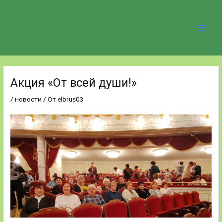
Перейти
Main
к
содержимому
Men
Навигация
по
Акция «От всей души!»
записям
/
новости
/ От
elbrus03