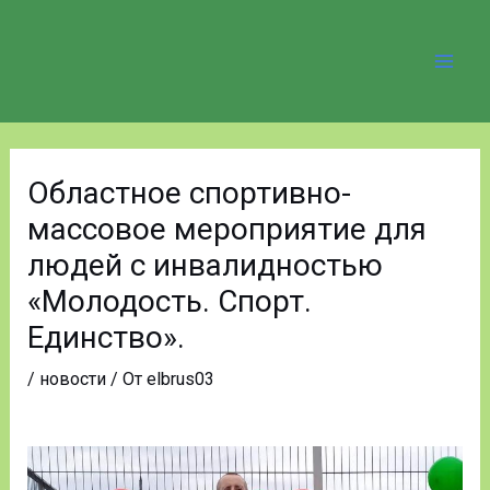
Перейти
Mai
к
Men
содержимому
Навигация
по
Областное спортивно-
записям
массовое мероприятие для
людей с инвалидностью
«Молодость. Спорт.
Единство».
/
новости
/ От
elbrus03