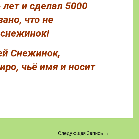
 лет и сделал 5000
ано, что не
 снежинок!
ей Снежинок,
ро, чьё имя и носит
Следующая Запись
→