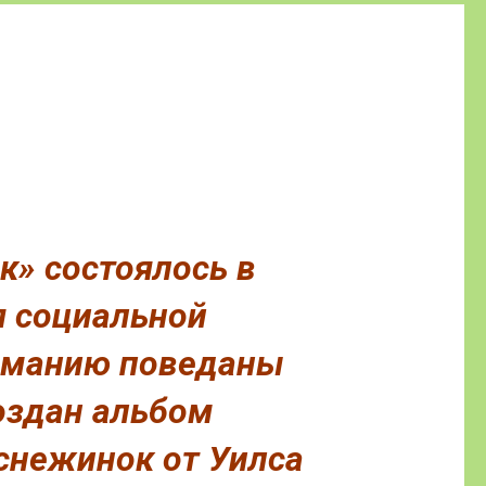
к» состоялось в
я социальной
ниманию поведаны
создан альбом
снежинок от Уилса