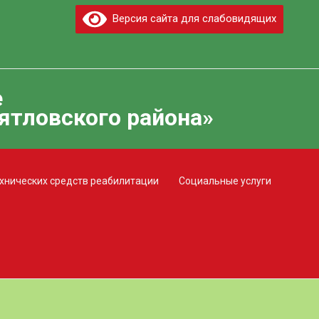
Версия сайта для слабовидящих
е
ятловского района»
хнических средств реабилитации
Социальные услуги