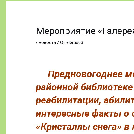
Навигация
по
записям
Мероприятие «Галере
/
новости
/ От
elbrus03
Предновогоднее ме
районной библиотеке
реабилитации, абил
интересные факты о с
«Кристаллы снега» в