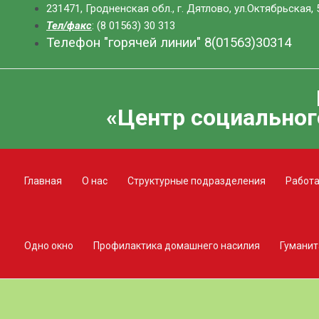
Перейти
231471, Гродненская обл., г. Дятлово, ул.Октябрьская, 
к
Тел/факс
: (8 01563) 30 313
Телефон "горячей линии" 8(01563)30314
содержимому
«Центр социальног
Главная
О нас
Структурные подразделения
Работа
Одно окно
Профилактика домашнего насилия
Гуманит