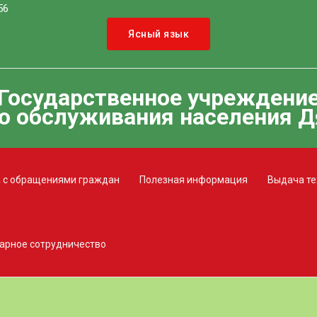
56
Ясный язык
Государственное учреждени
о обслуживания населения Д
 с обращениями граждан
Полезная информация
Выдача те
арное сотрудничество