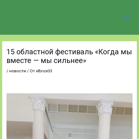
Перейти
Main
к
содержимому
Men
Навигация
по
15 областной фестиваль «Когда мы
записям
вместе — мы сильнее»
/
новости
/ От
elbrus03