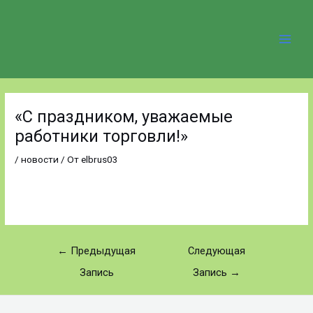
Перейти
Main
к
содержимому
Men
Навигация
по
«С праздником, уважаемые
записям
работники торговли!»
/
новости
/ От
elbrus03
←
Предыдущая
Следующая
Запись
Запись
→