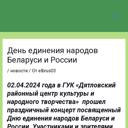
Перейти
Mai
к
Men
содержимому
Навигация
по
День единения народов
записям
Беларуси и России
/
новости
/ От
elbrus03
02.04.2024 года в ГУК «Дятловский
районный центр культуры и
народного творчества» прошел
праздничный концерт посвященный
Дню единения народов Беларуси и
России. Участниками и зрителями