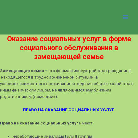
Перейти
Main
к
содержимому
Men
Оказание социальных услуг в форме
социального обслуживания в
замещающей семье
Замещающая семья
– это
форма жизнеустройства гражданина,
находящегося в трудной жизненной ситуации, в
условиях совместного проживания и ведения общего хозяйства с
иным физическим лицом, не являющимся ему близким
родственником (помощник).
ПРАВО НА ОКАЗАНИЕ СОЦИАЛЬНЫХ УСЛУГ
Право на оказание социальных услуг
имеют:
неработающие инвалиды I или II группы